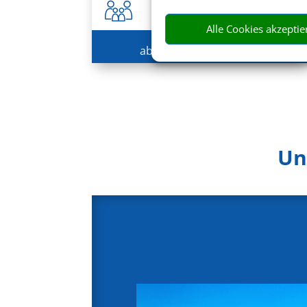
Alle Cookies akzeptie
793 € (p.P.)
ab
Un