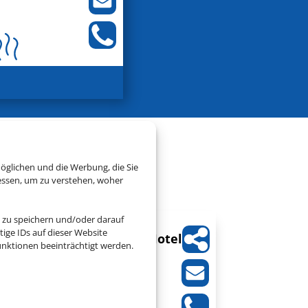
chenlandurlaub
öglichen und die Werbung, die Sie
essen, um zu verstehen, woher
 zu speichern und/oder darauf
ige IDs auf dieser Website
Albatros Spa & Resort Hotel
nktionen beeinträchtigt werden.
Chersonissos, Kreta