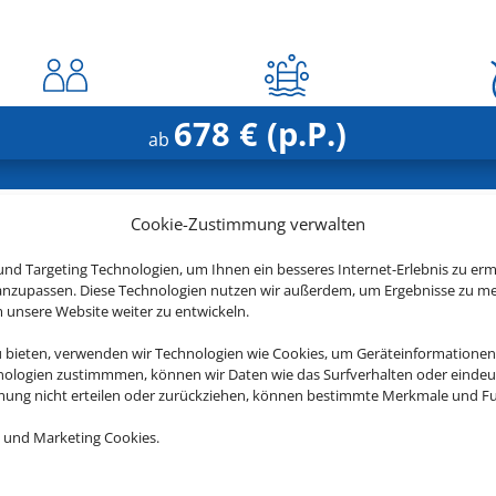
678 € (p.P.)
ab
Cookie-Zustimmung verwalten
tzt ganz entspannt Ihren Grie
nd Targeting Technologien, um Ihnen ein besseres Internet-Erlebnis zu erm
 anzupassen. Diese Technologien nutzen wir außerdem, um Ergebnisse zu m
nsere Website weiter zu entwickeln.
u bieten, verwenden wir Technologien wie Cookies, um Geräteinformationen
nologien zustimmmen, können wir Daten wie das Surfverhalten oder eindeut
Pearl Beach Hotel
mmung nicht erteilen oder zurückziehen, können bestimmte Merkmale und Fu
Rethymno, Kreta
 und Marketing Cookies.