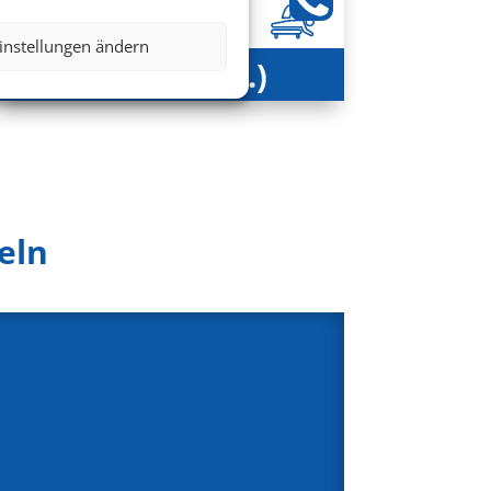
instellungen ändern
506 € (p.P.)
ab
eln