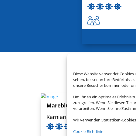
Buchen Sie je
Diese Website verwendet Cookies u
sehen, besser an Ihre Bedürfnisse
unsere Besucher kommen oder um u
Um Ihnen ein optimales Erlebnis z
zuzugreifen. Wenn Sie diesen Tech
Mareblue Beach Corfu Resort
verarbeiten. Wenn Sie ihre Zusti
Karniaris, Korfu
Wir verwenden Statistiken-Cookies
Cookie-Richtlinie