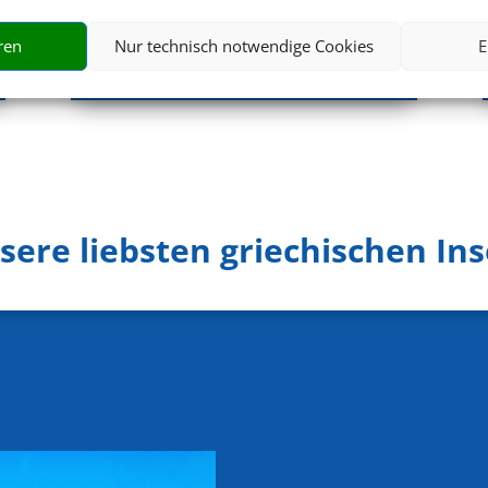
ren
Nur technisch notwendige Cookies
E
635 € (p.P.)
ab
sere liebsten griechischen Ins