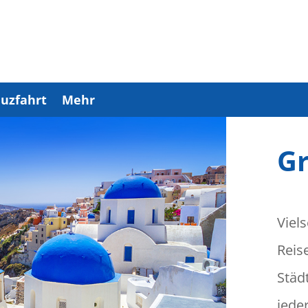
uzfahrt
Mehr
Gr
Viels
Reis
Städ
jede