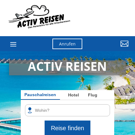

Anrufen
ACTIV REISEN
Pauschalreisen
Hotel
Flug
Reise finden