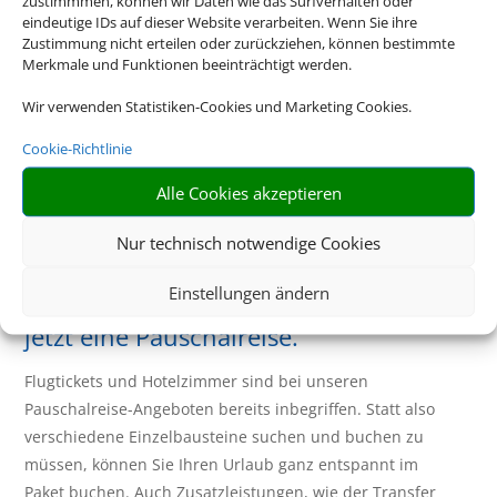
zustimmmen, können wir Daten wie das Surfverhalten oder
eindeutige IDs auf dieser Website verarbeiten. Wenn Sie ihre
Zustimmung nicht erteilen oder zurückziehen, können bestimmte
Merkmale und Funktionen beeinträchtigt werden.
Wir verwenden Statistiken-Cookies und Marketing Cookies.
Cookie-Richtlinie
Alle Cookies akzeptieren
Bayern
Nur technisch notwendige Cookies
Eine Buchung – alles drin. Buchen Sie
Einstellungen ändern
jetzt eine Pauschalreise.
Flugtickets und Hotelzimmer sind bei unseren
Pauschalreise-Angeboten bereits inbegriffen. Statt also
verschiedene Einzelbausteine suchen und buchen zu
müssen, können Sie Ihren Urlaub ganz entspannt im
Paket buchen. Auch Zusatzleistungen, wie der Transfer