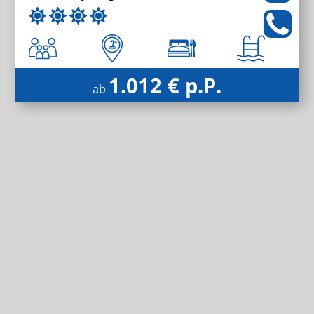
1.012 € p.P.
ab