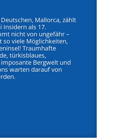
r Deutschen, Mallorca, zählt
 Insidern als 17.
mt nicht von ungefähr –
t so viele Möglichkeiten,
reninsel! Traumhafte
e, türkisblaues,
r, imposante Bergwelt und
tions warten darauf von
erden.