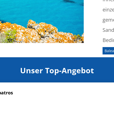
einze
geme
Sand
Bedi
Bale
Unser Top-Angebot
batros