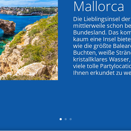
Mallorca
Die Lieblingsinsel de
mittlerweile schon bei
Bundesland. Das kom
kaum eine Insel biete
wie die größte Balea
Buchten, weiße Stränd
kristallklares Wasse
viele tolle Partyloca
Ihnen erkundet zu w