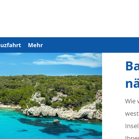
uzfahrt
Mehr
Ba
n
Wie 
west
Inse
Ihne