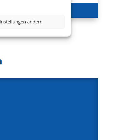
407 €
ab
instellungen ändern
n