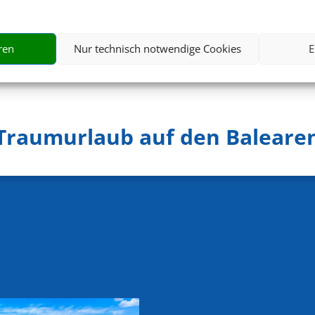
487 €
ab
ren
Nur technisch notwendige Cookies
E
Traumurlaub auf den Baleare